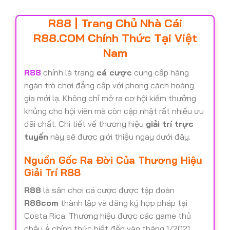
R88 | Trang Chủ Nhà Cái
R88.COM Chính Thức Tại Việt
Nam
R88
chính là trang
cá cược
cung cấp hàng
ngàn trò chơi đẳng cấp với phong cách hoàng
gia mới lạ. Không chỉ mở ra cơ hội kiếm thưởng
khủng cho hội viên mà còn cập nhật rất nhiều ưu
đãi chất. Chi tiết về thương hiệu
giải trí trực
tuyến
này sẽ được giới thiệu ngay dưới đây.
Nguồn Gốc Ra Đời Của Thương Hiệu
Giải Trí R88
R88
là sân chơi cá cược được tập đoàn
R88com
thành lập và đăng ký hợp pháp tại
Costa Rica. Thương hiệu được các game thủ
châu Á chính thức biết đến vào tháng 1/2021.