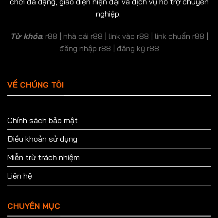
chơi đa dạng, giao diện hiện đại và dịch vụ hỗ trợ chuyên
nghiệp.
Ngoài bảng kèo cược được cập nhật liên tục &
rất xanh chín ngay trong thời gian thực. Chuyên
Từ khóa
: r88 | nhà cái r88 | link vào r88 | link chuẩn r88 |
mục còn thường xuyên đem tới rất nhiều các tin
đăng nhập r88 | đăng ký r88
tức bình luận, dự đoán hữu ích để hội viên tham
khảo đầu tư.
VỀ CHÚNG TÔI
Quá trình vui chơi đặt cược, đơn vị cũng sẽ gửi
đến người chơi cá độ rất nhiều ưu đãi sốc độc
quyền. Điển hình như khuyến mãi nạp nhận 100%
Chính sách bảo mật
giá trị, bảo hiểm khi cược thua, tiền hoàn trả
theo ngày, tích lũy điểm cược nhận quà khủng,…
Điều khoản sử dụng
Miễn trừ trách nhiệm
Casino Online
Liên hệ
Đã đến chơi giải trí tại
R88
thì chắc chắn sản
phẩm cược
Casino trực tuyến
là cái tên mọi
người nhất định phải trải nghiệm. Không chỉ
CHUYÊN MỤC
được xây dựng một cách công phu với giao diện