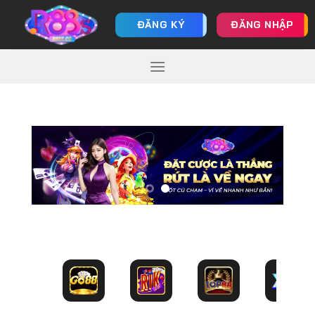
Bỏ
ĐĂNG KÝ
ĐĂNG NHẬP
qua
nội
dung