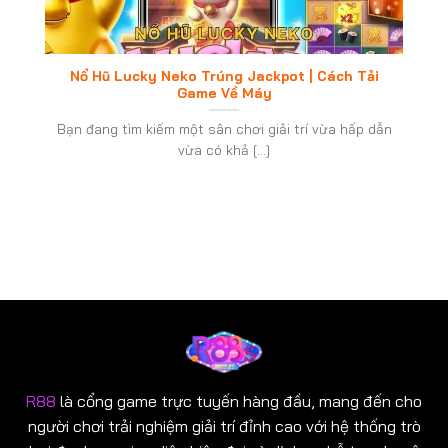
Bóng Rổ cho tới Thể Thao Ảo, Đua Xe, Trượt
Băng, Esport,…
n
Nổ Hũ Lucky Neko Trúng Jackpot | Cách Tải
Game Về Máy
Tất cả các game cá cược này đều được đơn vị
cập nhật từ các nền tảng giải trí Thể Thao danh
Bạn đang tìm kiếm một sân chơi giải trí vừa hấp dẫn
tiếng trên thế giới. Tiêu biểu như:
SBOBET,
vừa có khả [...]
SABA Sport, Bti, CMD368, United Gaming
hay
CR, IM
.
R88
là cổng game trực tuyến hàng đầu, mang đến cho
Danh mục sảnh Thể Thao giải trí ở R88
người chơi trải nghiệm giải trí đỉnh cao với hệ thống trò