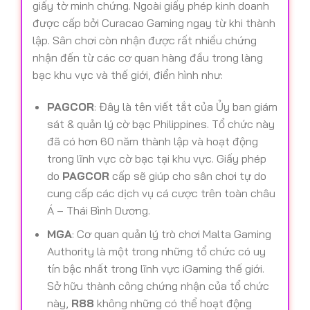
giấy tờ minh chứng. Ngoài giấy phép kinh doanh
được cấp bởi Curacao Gaming ngay từ khi thành
lập. Sân chơi còn nhận được rất nhiều chứng
nhận đến từ các cơ quan hàng đầu trong làng
bạc khu vực và thế giới, điển hình như:
PAGCOR
: Đây là tên viết tắt của Ủy ban giám
sát & quản lý cờ bạc Philippines. Tổ chức này
đã có hơn 60 năm thành lập và hoạt động
trong lĩnh vực cờ bạc tại khu vực. Giấy phép
do
PAGCOR
cấp sẽ giúp cho sân chơi tự do
cung cấp các dịch vụ cá cược trên toàn châu
Á – Thái Bình Dương.
MGA
: Cơ quan quản lý trò chơi Malta Gaming
Authority là một trong những tổ chức có uy
tín bậc nhất trong lĩnh vực iGaming thế giới.
Sở hữu thành công chứng nhận của tổ chức
này,
R88
không những có thể hoạt động