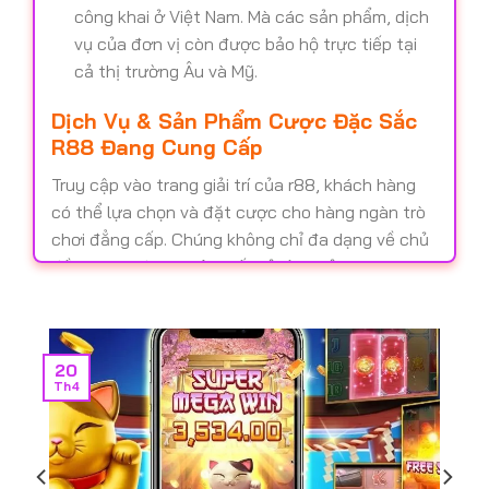
công khai ở Việt Nam. Mà các sản phẩm, dịch
vụ của đơn vị còn được bảo hộ trực tiếp tại
cả thị trường Âu và Mỹ.
Dịch Vụ & Sản Phẩm Cược Đặc Sắc
R88 Đang Cung Cấp
Truy cập vào trang giải trí của r88, khách hàng
có thể lựa chọn và đặt cược cho hàng ngàn trò
chơi đẳng cấp. Chúng không chỉ đa dạng về chủ
đề mà còn được niêm yết tỷ lệ thưởng cực cao,
điển hình như:
Thể Thao
20
Thể Thao
cá độ của
R88
luôn được xem là
Th4
dòng game giải trí đặc sắc hàng đầu trong danh
mục. Truy cập vào chuyên mục này hội viên có
thể cược thỏa sức cho hơn 50+ bộ môn thi đấu
đẳng cấp. Từ Bóng Đá, Bóng Ném, Quần Vợt,