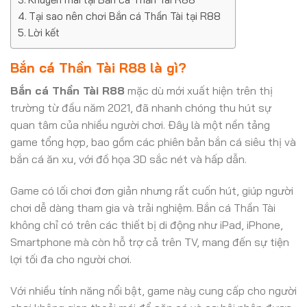
Tại sao nên chơi Bắn cá Thần Tài tại R88
Lời kết
Bắn cá Thần Tài R88 là gì?
Bắn cá Thần Tài R88
mặc dù mới xuất hiện trên thị
trường từ đầu năm 2021, đã nhanh chóng thu hút sự
quan tâm của nhiều người chơi. Đây là một nền tảng
game tổng hợp, bao gồm các phiên bản bắn cá siêu thị và
bắn cá ăn xu, với đồ họa 3D sắc nét và hấp dẫn.
Game có lối chơi đơn giản nhưng rất cuốn hút, giúp người
chơi dễ dàng tham gia và trải nghiệm. Bắn cá Thần Tài
không chỉ có trên các thiết bị di động như iPad, iPhone,
Smartphone mà còn hỗ trợ cả trên TV, mang đến sự tiện
lợi tối đa cho người chơi.
Với nhiều tính năng nổi bật, game này cung cấp cho người