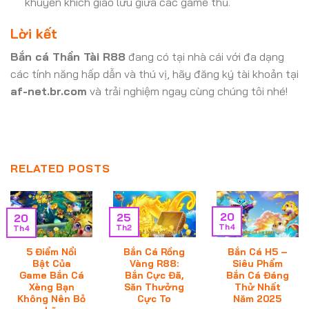
khuyến khích giao lưu giữa các game thủ.
Lời kết
Bắn cá Thần Tài R88
đang có tại nhà cái với đa dạng
các tính năng hấp dẫn và thú vị, hãy đăng ký tài khoản tại
af-net.br.com
và trải nghiệm ngay cùng chúng tôi nhé!
RELATED POSTS
20
25
20
Th4
Th2
Th4
5 Điểm Nổi
Bắn Cá Rồng
Bắn Cá H5 –
Bật Của
Vàng R88:
Siêu Phẩm
Game Bắn Cá
Bắn Cực Đã,
Bắn Cá Đáng
Xèng Bạn
Săn Thưởng
Thử Nhất
Không Nên Bỏ
Cực To
Năm 2025