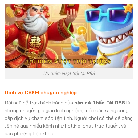
Ưu điểm vượt trội tại R88
Dịch vụ CSKH chuyên nghiệp
Đội ngũ hỗ trợ khách hàng của
bắn cá Thần Tài R88
là
những chuyên gia giàu kinh nghiệm, luôn sẵn sàng cung
cấp dịch vụ chăm sóc tận tình. Người chơi có thể dễ dàng
liên hệ qua nhiều kênh như hotline, chat trực tuyến, và
các phương tiện khác.