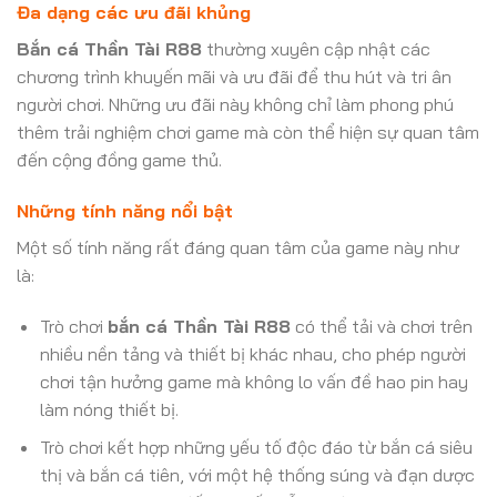
Đa dạng các ưu đãi khủng
Bắn cá Thần Tài R88
thường xuyên cập nhật các
chương trình khuyến mãi và ưu đãi để thu hút và tri ân
người chơi. Những ưu đãi này không chỉ làm phong phú
thêm trải nghiệm chơi game mà còn thể hiện sự quan tâm
đến cộng đồng game thủ.
Những tính năng nổi bật
Một số tính năng rất đáng quan tâm của game này như
là:
Trò chơi
bắn cá Thần Tài R88
có thể tải và chơi trên
nhiều nền tảng và thiết bị khác nhau, cho phép người
chơi tận hưởng game mà không lo vấn đề hao pin hay
làm nóng thiết bị.
Trò chơi kết hợp những yếu tố độc đáo từ bắn cá siêu
thị và bắn cá tiên, với một hệ thống súng và đạn dược