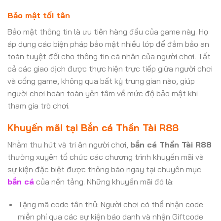
Bảo mật tối tân
Bảo mật thông tin là ưu tiên hàng đầu của game này. Họ
áp dụng các biện pháp bảo mật nhiều lớp để đảm bảo an
toàn tuyệt đối cho thông tin cá nhân của người chơi. Tất
cả các giao dịch được thực hiện trực tiếp giữa người chơi
và cổng game, không qua bất kỳ trung gian nào, giúp
người chơi hoàn toàn yên tâm về mức độ bảo mật khi
tham gia trò chơi.
Khuyến mãi tại Bắn cá Thần Tài R88
Nhằm thu hút và tri ân người chơi,
bắn cá Thần Tài R88
thường xuyên tổ chức các chương trình khuyến mãi và
sự kiện đặc biệt được thông báo ngay tại chuyên mục
bắn cá
của nền tảng. Những khuyến mãi đó là:
Tặng mã code tân thủ: Người chơi có thể nhận code
miễn phí qua các sự kiện báo danh và nhận Giftcode