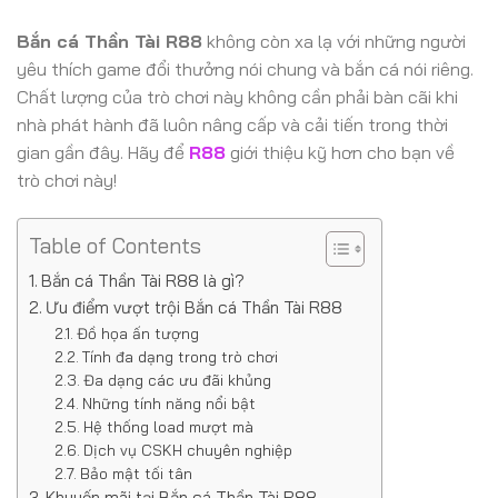
Bắn cá Thần Tài R88
không còn xa lạ với những người
yêu thích game đổi thưởng nói chung và bắn cá nói riêng.
Chất lượng của trò chơi này không cần phải bàn cãi khi
nhà phát hành đã luôn nâng cấp và cải tiến trong thời
gian gần đây. Hãy để
R88
giới thiệu kỹ hơn cho bạn về
trò chơi này!
Table of Contents
Bắn cá Thần Tài R88 là gì?
Ưu điểm vượt trội Bắn cá Thần Tài R88
Đồ họa ấn tượng
Tính đa dạng trong trò chơi
Đa dạng các ưu đãi khủng
Những tính năng nổi bật
Hệ thống load mượt mà
Dịch vụ CSKH chuyên nghiệp
Bảo mật tối tân
Khuyến mãi tại Bắn cá Thần Tài R88