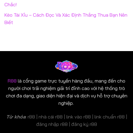
Chắc!
Kèo Tài Xỉu – Cách Đọc Và Xác Định Thắng Thua Bạn Nên
Biết
R88
là cổng game trực tuyến hàng đầu, mang đến cho
người chơi trải nghiệm giải trí đỉnh cao với hệ thống trò
chơi đa dạng, giao diện hiện đại và dịch vụ hỗ trợ chuyên
nghiệp.
Từ khóa
: r88 | nhà cái r88 | link vào r88 | link chuẩn r88 |
đăng nhập r88 | đăng ký r88