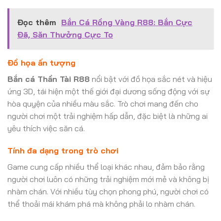
Đọc thêm
Bắn Cá Rồng Vàng R88: Bắn Cực
Đã, Săn Thưởng Cực To
Đồ họa ấn tượng
Bắn cá Thần Tài R88
nổi bật với đồ họa sắc nét và hiệu
ứng 3D, tái hiện một thế giới đại dương sống động với sự
hòa quyện của nhiều màu sắc. Trò chơi mang đến cho
người chơi một trải nghiệm hấp dẫn, đặc biệt là những ai
yêu thích việc săn cá.
Tính đa dạng trong trò chơi
Game cung cấp nhiều thể loại khác nhau, đảm bảo rằng
người chơi luôn có những trải nghiệm mới mẻ và không bị
nhàm chán. Với nhiều tùy chọn phong phú, người chơi có
thể thoải mái khám phá mà không phải lo nhàm chán.