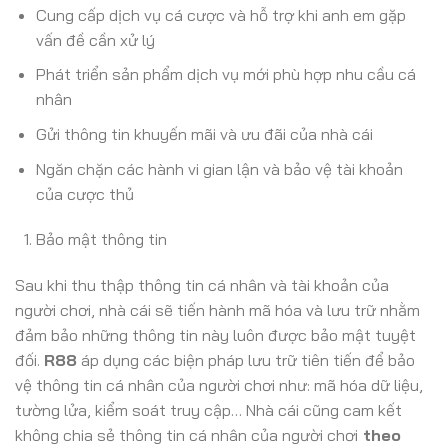
Cung cấp dịch vụ cá cược và hỗ trợ khi anh em gặp
vấn đề cần xử lý
Phát triển sản phẩm dịch vụ mới phù hợp nhu cầu cá
nhân
Gửi thông tin khuyến mãi và ưu đãi của nhà cái
Ngăn chặn các hành vi gian lận và bảo vệ tài khoản
của cược thủ
Bảo mật thông tin
Sau khi thu thập thông tin cá nhân và tài khoản của
người chơi, nhà cái sẽ tiến hành mã hóa và lưu trữ nhằm
đảm bảo những thông tin này luôn được bảo mật tuyệt
đối.
R88
áp dụng các biện pháp lưu trữ tiên tiến để bảo
vệ thông tin cá nhân của người chơi như: mã hóa dữ liệu,
tường lửa, kiểm soát truy cập… Nhà cái cũng cam kết
không chia sẻ thông tin cá nhân của người chơi
theo