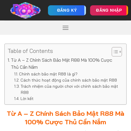
Bỏ
ĐĂNG KÝ
ĐĂNG NHẬP
qua
nội
dung
Table of Contents
Từ A – Z Chính Sách Bảo Mật R88 Mà 100% Cược
Thủ Cần Nắm
Chính sách bảo mật R88 là gì?
Cách thức hoạt động của chính sách bảo mật R88
Trách nhiệm của người chơi với chính sách bảo mật
R88
Lời kết
Từ A – Z Chính Sách Bảo Mật R88 Mà
100% Cược Thủ Cần Nắm