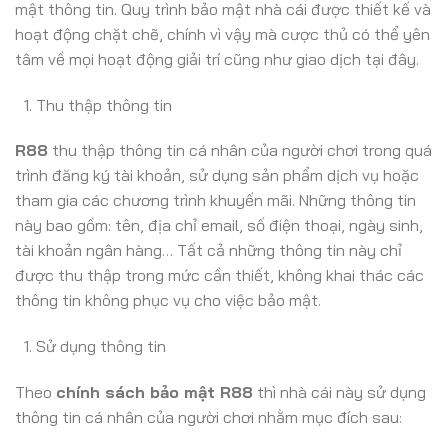
mật thông tin. Quy trình bảo mật nhà cái được thiết kế và
hoạt động chặt chẽ, chính vì vậy mà cược thủ có thể yên
tâm về mọi hoạt động giải trí cũng như giao dịch tại đây.
Thu thập thông tin
R88
thu thập thông tin cá nhân của người chơi trong quá
trình đăng ký tài khoản, sử dụng sản phẩm dịch vụ hoặc
tham gia các chương trình khuyến mãi. Những thông tin
này bao gồm: tên, địa chỉ email, số điện thoại, ngày sinh,
tài khoản ngân hàng… Tất cả những thông tin này chỉ
được thu thập trong mức cần thiết, không khai thác các
thông tin không phục vụ cho việc bảo mật.
Sử dụng thông tin
Theo
chính sách bảo mật R88
thì nhà cái này sử dụng
thông tin cá nhân của người chơi nhằm mục đích sau: