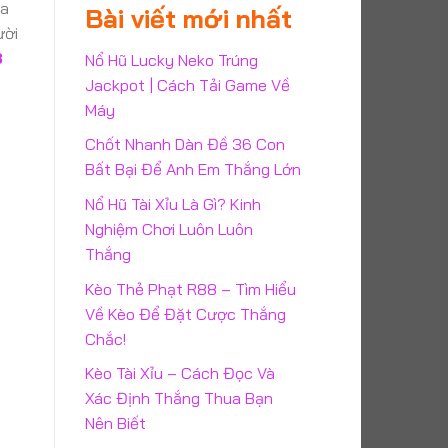
ia
Bài viết mới nhất
ười
8
Nổ Hũ Lucky Neko Trúng
Jackpot | Cách Tải Game Về
Máy
Chốt Nhanh Dàn Đề 36 Con
Bất Bại Để Anh Em Thắng Lớn
Nổ Hũ Tài Xỉu Là Gì? Kinh
Nghiệm Chơi Luôn Luôn
Thắng
Kèo Thẻ Phạt R88 – Tìm Hiểu
Về Kèo Để Đặt Cược Thắng
Chắc!
Kèo Tài Xỉu – Cách Đọc Và
Xác Định Thắng Thua Bạn
Nên Biết