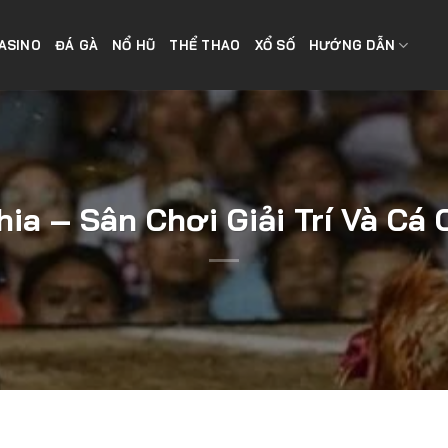
ASINO
ĐÁ GÀ
NỔ HŨ
THỂ THAO
XỔ SỐ
HƯỚNG DẪN
ia – Sân Chơi Giải Trí Và Cá