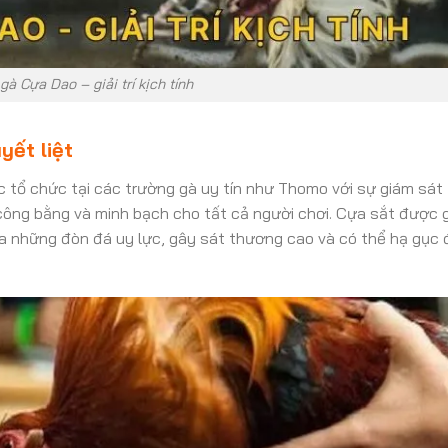
gà Cựa Dao – giải trí kịch tính
yết liệt
 tổ chức tại các trường gà uy tín như Thomo với sự giám sát
công bằng và minh bạch cho tất cả người chơi. Cựa sắt được 
ra những đòn đá uy lực, gây sát thương cao và có thể hạ gục 