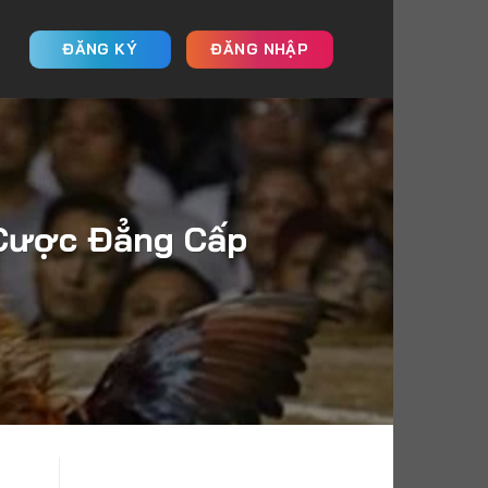
ĐĂNG KÝ
ĐĂNG NHẬP
 Cược Đẳng Cấp