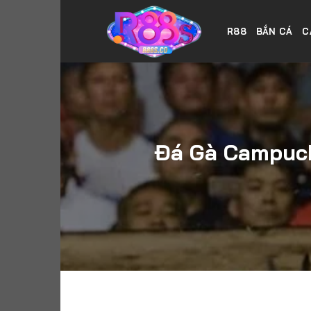
Bỏ
qua
R88
BẮN CÁ
C
nội
dung
Đá Gà Campuch