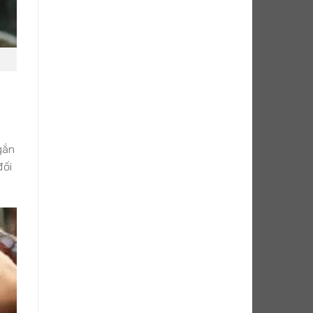
gắn
đối