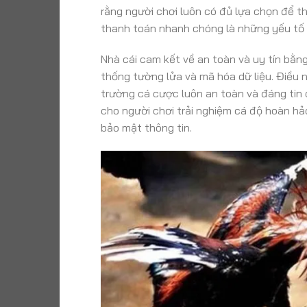
rằng người chơi luôn có đủ lựa chọn để th
thanh toán nhanh chóng là những yếu tố 
Nhà cái cam kết về an toàn và uy tín bằn
thống tường lửa và mã hóa dữ liệu. Điều 
trường cá cược luôn an toàn và đáng tin
cho người chơi trải nghiệm cá độ hoàn hả
bảo mật thông tin.