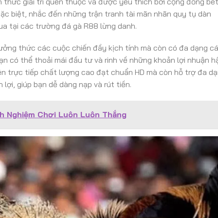
 thức giải trí quen thuộc và được yêu thích bởi cộng đồng be
 Đặc biệt, nhắc đến những trận tranh tài mãn nhãn quy tụ dàn
ua tại các trường đá gà R88 lừng danh.
hưởng thức các cuộc chiến đầy kịch tính mà còn có đa dạng c
bạn có thể thoải mái đầu tư và rinh về những khoản lợi nhuận h
iên trực tiếp chất lượng cao đạt chuẩn HD mà còn hỗ trợ đa d
lợi, giúp bạn dễ dàng nạp và rút tiền.
inh Nghiệm Chơi Luôn Luôn Thắng