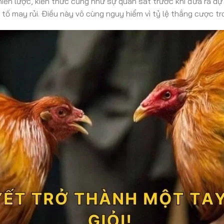
ến lược, kiến thức cũng như sự quan sát trước khi đưa ra dự 
tố may rủi. Điều này vô cùng nguy hiểm vì tỷ lệ thắng cược tr