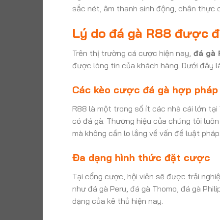
sắc nét, âm thanh sinh động, chân thực 
Lý do đá gà R88 được đ
Trên thị trường cá cược hiện nay,
đá gà 
được lòng tin của khách hàng. Dưới đây l
Các kèo cược đá gà hợp pháp
R88 là một trong số ít các nhà cái lớn t
có đá gà. Thương hiệu của chúng tôi luôn 
mà không cần lo lắng về vấn đề luật pháp
Đa dạng hình thức đặt cược
Tại cổng cược, hội viên sẽ được trải ngh
như đá gà Peru, đá gà Thomo, đá gà Philip
dạng của kê thủ hiện nay.