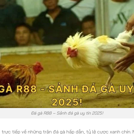
Đá gà R88 – Sảnh đá gà uy tín 2025!
trực tiếp về những trận đá gà hấp dẫn, tỷ lệ cược xanh chín.