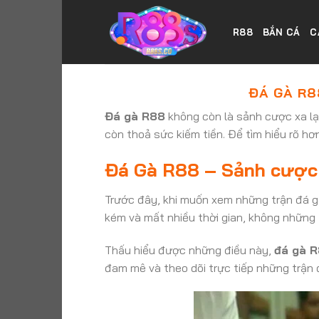
Bỏ
qua
R88
BẮN CÁ
C
nội
dung
ĐÁ GÀ R8
Đá gà R88
không còn là sảnh cược xa lạ 
còn thoả sức kiếm tiền. Để tìm hiểu rõ hơ
Đá Gà R88 – Sảnh cược 
Trước đây, khi muốn xem những trận đá g
kém và mất nhiều thời gian, không những 
Thấu hiểu được những điều này,
đá gà 
đam mê và theo dõi trực tiếp những trận 