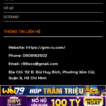
Xổ số
SITEMAP
THÔNG TIN LIÊN HỆ
Website:
https://gvm.ru.com/
Phone:
0909162502
Email:
r88sco@gmail.com
Địa Chỉ:
112 Đ. Bùi Huy Bích, Phường Xóm Củi,
Quận 8, Hồ Chí Minh
Copyright 2026 ©
af-net.br.com