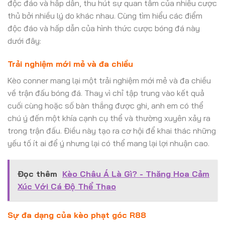
độc đáo và hấp dẫn, thu hút sự quan tâm của nhiều cược
thủ bởi nhiều lý do khác nhau. Cùng tìm hiểu các điểm
độc đáo và hấp dẫn của hình thức cược bóng đá này
dưới đây:
Trải nghiệm mới mẻ và đa chiều
Kèo conner mang lại một trải nghiệm mới mẻ và đa chiều
về trận đấu bóng đá. Thay vì chỉ tập trung vào kết quả
cuối cùng hoặc số bàn thắng được ghi, anh em có thể
chú ý đến một khía cạnh cụ thể và thường xuyên xảy ra
trong trận đấu. Điều này tạo ra cơ hội để khai thác những
yếu tố ít ai để ý nhưng lại có thể mang lại lợi nhuận cao.
Đọc thêm
Kèo Châu Á Là Gì? - Thăng Hoa Cảm
Xúc Với Cá Độ Thể Thao
Sự đa dạng của kèo phạt góc R88