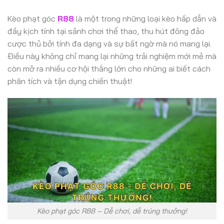
Kèo phạt góc
R88
là một trong những loại kèo hấp dẫn và
đầy kịch tính tại sảnh chơi thể thao, thu hút đông đảo
cược thủ bởi tính đa dạng và sự bất ngờ mà nó mang lại.
Điều này không chỉ mang lại những trải nghiệm mới mẻ mà
còn mở ra nhiều cơ hội thắng lớn cho những ai biết cách
phân tích và tận dụng chiến thuật!
Kèo phạt góc R88 – Dễ chơi, dễ trúng thưởng!