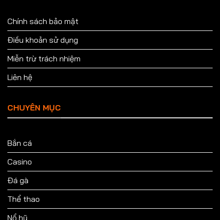
Chính sách bảo mật
Điều khoản sử dụng
Miễn trừ trách nhiệm
Liên hệ
CHUYÊN MỤC
Bắn cá
Casino
Đá gà
Thể thao
Nổ hũ