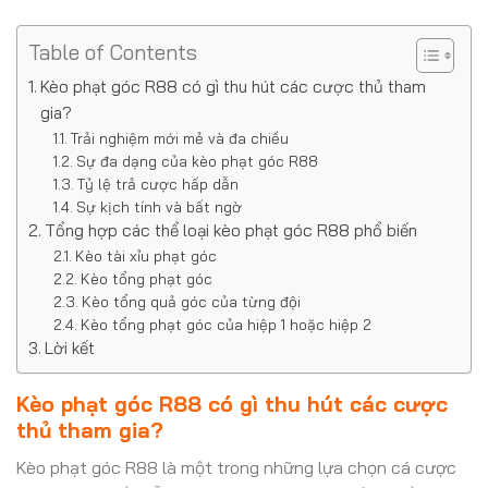
Table of Contents
Kèo phạt góc R88 có gì thu hút các cược thủ tham
gia?
Trải nghiệm mới mẻ và đa chiều
Sự đa dạng của kèo phạt góc R88
Tỷ lệ trả cược hấp dẫn
Sự kịch tính và bất ngờ
Tổng hợp các thể loại kèo phạt góc R88 phổ biến
Kèo tài xỉu phạt góc
Kèo tổng phạt góc
Kèo tổng quả góc của từng đội
Kèo tổng phạt góc của hiệp 1 hoặc hiệp 2
Lời kết
Kèo phạt góc R88 có gì thu hút các cược
thủ tham gia?
Kèo phạt góc R88 là một trong những lựa chọn cá cược