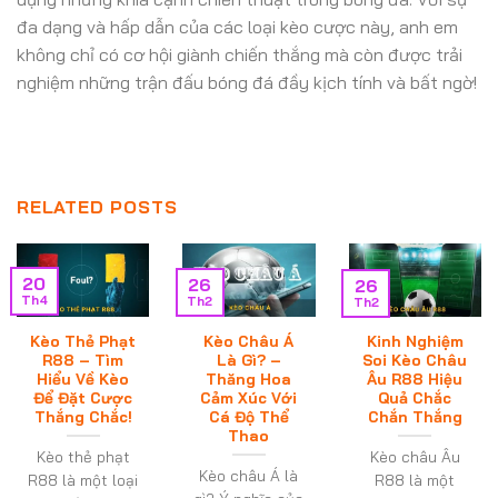
đa dạng và hấp dẫn của các loại kèo cược này, anh em
không chỉ có cơ hội giành chiến thắng mà còn được trải
nghiệm những trận đấu bóng đá đầy kịch tính và bất ngờ!
RELATED POSTS
20
26
26
Th4
Th2
Th2
Kèo Thẻ Phạt
Kèo Châu Á
Kinh Nghiệm
R88 – Tìm
Là Gì? –
Soi Kèo Châu
Hiểu Về Kèo
Thăng Hoa
Âu R88 Hiệu
Để Đặt Cược
Cảm Xúc Với
Quả Chắc
Thắng Chắc!
Cá Độ Thể
Chắn Thắng
Thao
Kèo thẻ phạt
Kèo châu Âu
Kèo châu Á là
R88 là một loại
R88 là một