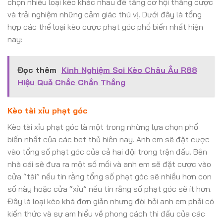
chọn nhiều loại kèo khác nhau để tăng cơ hội thắng cược
và trải nghiệm những cảm giác thú vị. Dưới đây là tổng
hợp các thể loại kèo cược phạt góc phổ biến nhất hiện
nay:
Đọc thêm
Kinh Nghiệm Soi Kèo Châu Âu R88
Hiệu Quả Chắc Chắn Thắng
Kèo tài xỉu phạt góc
Kèo tài xỉu phạt góc là một trong những lựa chọn phổ
biến nhất của các bet thủ hiên nay. Anh em sẽ đặt cược
vào tổng số phạt góc của cả hai đội trong trận đấu. Bên
nhà cái sẽ đưa ra một số mồi và anh em sẽ đặt cược vào
cửa “tài” nếu tin rằng tổng số phạt góc sẽ nhiều hơn con
số này hoặc cửa “xỉu” nếu tin rằng số phạt góc sẽ ít hơn.
Đây là loại kèo khá đơn giản nhưng đòi hỏi anh em phải có
kiến thức và sự am hiểu về phong cách thi đấu của các