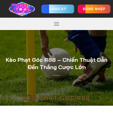
Bỏ
ĐĂNG KÝ
ĐĂNG NHẬP
qua
nội
dung
Kèo Phạt Góc R88 – Chiến Thuật Dẫn
Đến Thắng Cược Lớn